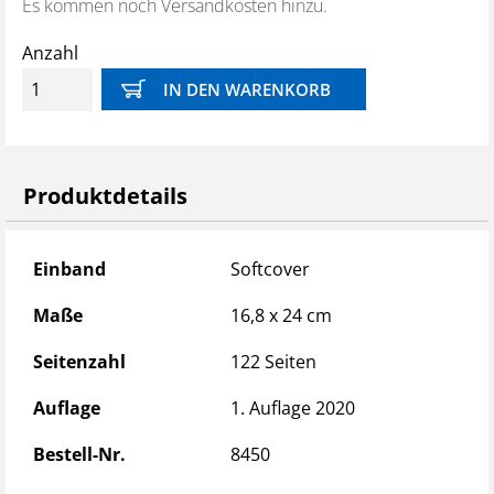
Es kommen noch Versandkosten hinzu.
Anforderungen an den Kranführer
Bauarten von Kranen
Anzahl
Sicherheitstechnische Hinweise
Lastaufnahme- und Anschlagmittel
Persönliche Schutzausrüstung
Sicherer Kranbetrieb
Prüfung von Kranen
Produktdetails
Produktdetails
Einband
Softcover
Maße
16,8 x 24 cm
Seitenzahl
122 Seiten
Auflage
1. Auflage 2020
Bestell-Nr.
8450