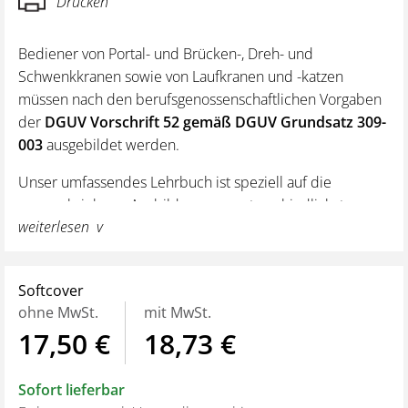
Drucken
Bediener von Portal- und Brücken-, Dreh- und
Schwenkkranen sowie von Laufkranen und -katzen
müssen nach den berufsgenossenschaftlichen Vorgaben
der
DGUV Vorschrift 52 gemäß DGUV Grundsatz 309-
003
ausgebildet werden.
Unser umfassendes
Lehrbuch ist speziell auf die
vorgeschriebene Ausbildung von unterschiedlichsten
weiterlesen
Krantypen ausgerichtet. Es
unterstützt die Schulung in
Theorie und Praxis durch klar strukturierte Inhalte, leicht
verständliche Erklärungen und zahlreiche Abbildungen.
Softcover
Aus dem Inhalt
ohne MwSt.
mit MwSt.
17,50 €
18,73 €
Rechtliche Grundlagen
Physikalische Grundlagen
Sofort lieferbar
Begriffsbestimmungen