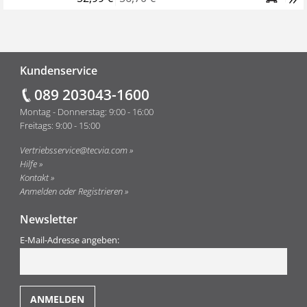
Fußzeile
Kundenservice
089 203043-1600
Montag - Donnerstag: 9:00 - 16:00
Freitags: 9:00 - 15:00
Vertriebsservice@tecvia.com
Hilfe
Kontakt
Anmelden oder Registrieren
Newsletter
E-Mail-Adresse angeben: