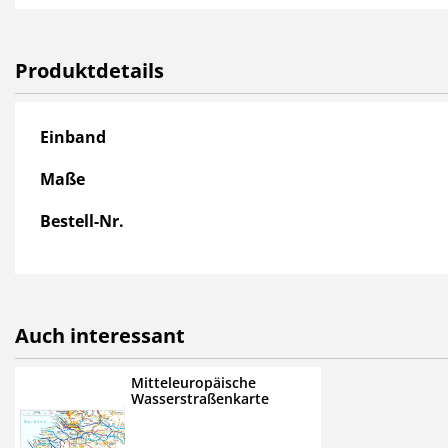
und Umschlagstellen.
Als Übersichts- und Planung
Produktdetails
Produktdetails
Einband
Maße
Bestell-Nr.
Auch interessant
Mitteleuropäische
Wasserstraßenkarte