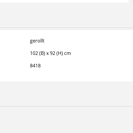
skarte auch für die Sportschiffahrt geeignet.
gerollt
102 (B) x 92 (H) cm
8418