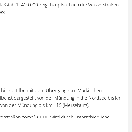
aßstab 1: 410.000 zeigt hauptsächlich die Wasserstraßen
es:
t bis zur Elbe mit dem Übergang zum Märkischen
lbe ist dargestellt von der Mündung in die Nordsee bis km
e von der Mündung bis km 115 (Merseburg).
sserstraßen gemäß CEMT wird durch unterschiedliche
e enthält ferner die wichtigsten
en Angaben wie Kilometrierung und Schleusen sowie Häfen