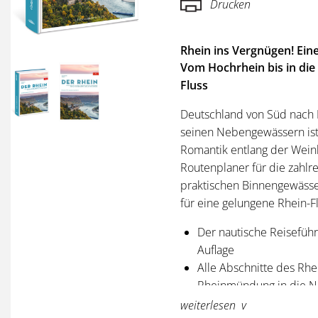
Drucken
Rhein ins Vergnügen! Ein
Vom Hochrhein bis in die
Fluss
Deutschland von Süd nach
seinen Nebengewässern ist
Romantik entlang der Weinb
Routenplaner für die zahlr
praktischen Binnengewässe
für eine gelungene Rhein-Fl
Der nautische Reiseführ
Auflage
Alle Abschnitte des Rhe
Rheinmündung in die 
Sichere Routenplanung 
weiterlesen