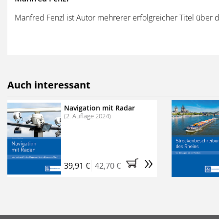
Rhein in den Niederlan
Gelderse Ijssel
Manfred Fenzl ist Autor mehrerer erfolgreicher Titel übe
Maas
Alle Teilgewässer werden i
bebildert. Zusammen mit den
Bootstour auf dem Rhein!
Auch interessant
Navigation mit Radar
(2. Auflage 2024)
»
39,91 €
42,70 €