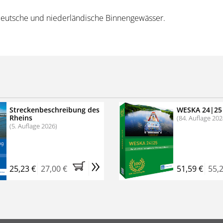
den
r deutsche und niederländische Binnengewässer.
n kurzen Texten beschrieben und mit zahlreichen Fotos
 detaillierten Karten sind Sie perfekt gerüstet für Ihre
Streckenbeschreibung des
WESKA 24|25
Rheins
(84. Auflage 202
(5. Auflage 2026)
»
25,23 €
27,00 €
51,59 €
55,