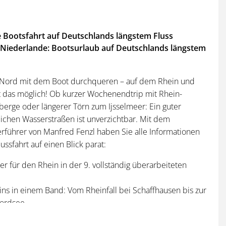
e Bootsfahrt auf Deutschlands längstem Fluss
 Niederlande: Bootsurlaub auf Deutschlands längstem
 Nord mit dem Boot durchqueren – auf dem Rhein und
 das möglich! Ob kurzer Wochenendtrip mit Rhein-
erge oder längerer Törn zum Ijsselmeer: Ein guter
eichen Wasserstraßen ist unverzichtbar. Mit dem
rführer von Manfred Fenzl haben Sie alle Informationen
ussfahrt auf einen Blick parat:
er für den Rhein in der 9. vollständig überarbeiteten
ins in einem Band: Vom Rheinfall bei Schaffhausen bis zur
Nordsee
mit dem Boot, auch für Abstecher in Nebenflüsse