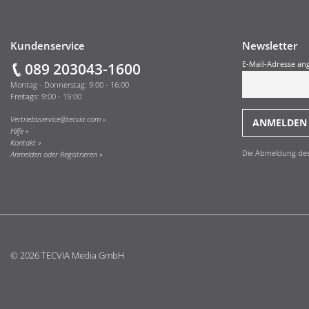
Fußzeile
Kundenservice
Newsletter
089 203043-1600
E-Mail-Adresse an
Montag - Donnerstag: 9:00 - 16:00
Freitags: 9:00 - 15:00
Vertriebsservice@tecvia.com
Hilfe
Kontakt
Die Abmeldung des O
Anmelden oder Registrieren
© 2026 TECVIA Media GmbH