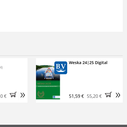
Weska 24|25 Digital
4)
»
»
20 €
51,59 €
55,20 €