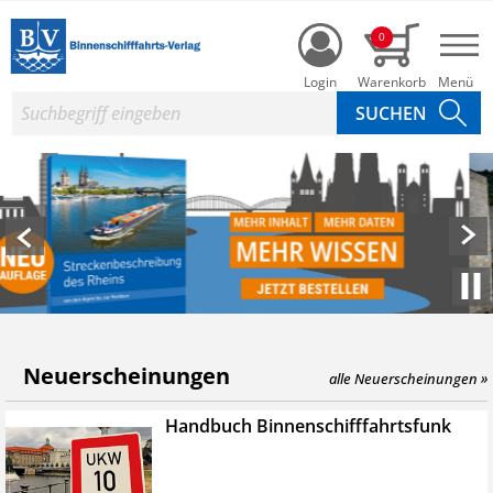
Login
0
Nav
Suche
innenschifffahrts-Verlag Shop - Ihr Onli
Neuerscheinungen
alle Neuerscheinungen »
Handbuch Binnenschifffahrtsfunk