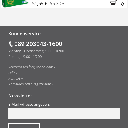
»
51,59 €
55,20 €
Fußzeile
Kundenservice
089 203043-1600
Montag - Donnerstag: 9:00 - 16:00
Freitags: 9:00 - 15:00
Vertriebsservice@tecvia.com
Hilfe
Kontakt
Anmelden oder Registrieren
Newsletter
E-Mail-Adresse angeben: