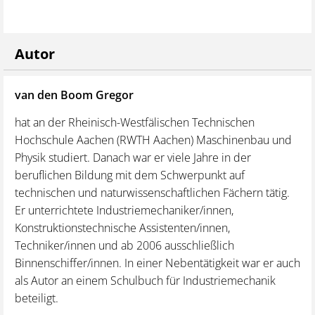
Unterrichtsmaterialien bringt er fundiertes Wissen in
dieses Werk ein.
Autor
Mit praktischen Checklisten
: Enthalten sind
hilfreiche Checklisten für Prüfung und Wartung – ein
echter Mehrwert für die Praxis.
van den Boom Gregor
hat an der Rheinisch-Westfälischen Technischen
Hochschule Aachen (RWTH Aachen) Maschinenbau und
Physik studiert. Danach war er viele Jahre in der
beruflichen Bildung mit dem Schwerpunkt auf
technischen und naturwissenschaftlichen Fächern tätig.
Er unterrichtete Industriemechaniker/innen,
Konstruktionstechnische Assistenten/innen,
Techniker/innen und ab 2006 ausschließlich
Binnenschiffer/innen. In einer Nebentätigkeit war er auch
als Autor an einem Schulbuch für Industriemechanik
beteiligt.