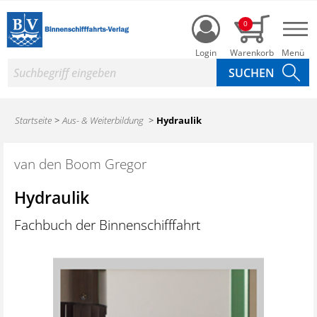
Login
0
Nav
Suche
Startseite
Aus- & Weiterbildung
Hydraulik
van den Boom Gregor
Hydraulik
Fachbuch der Binnenschifffahrt