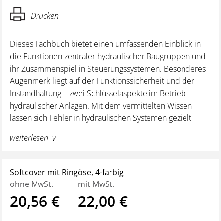
Drucken
Dieses Fachbuch bietet einen umfassenden Einblick in
die Funktionen zentraler hydraulischer Baugruppen und
ihr Zusammenspiel in Steuerungssystemen. Besonderes
Augenmerk liegt auf der Funktionssicherheit und der
Instandhaltung – zwei Schlüsselaspekte im Betrieb
hydraulischer Anlagen. Mit dem vermittelten Wissen
lassen sich Fehler in hydraulischen Systemen gezielt
eingrenzen und erkennen. So wird der Leser in die Lage
weiterlesen
versetzt, aktiv am Instandhaltungsprozess mitzuwirken.
Ihre Vorteile auf einen Blick:
Softcover mit Ringöse, 4-farbig
Pflichtlektüre für die Binnenschifffahrt
: Wer auf
ohne MwSt.
mit MwSt.
einem Binnenschiff tätig ist, kommt an diesem Werk
20,56 €
22,00 €
kaum vorbei. Das Verständnis mechanischer Vorgänge
ist für den sicheren und effizienten Betrieb